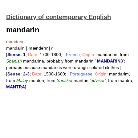
Dictionary of contemporary English
mandarin
mandarin
mandarin [ˈmændərın]
n
[
Sense: 1
;
Date:
1700-1800;
: French;
Origin:
mandarine, from
Spanish
mandarina, probably from mandarín '
MANDARIN3
';
perhaps because mandarins wore orange-colored clothes.]
[
Sense: 2-3
;
Date:
1500-1600;
: Portuguese;
Origin:
mandarim,
from
Malay
menteri, from
Sanskrit
mantrin
'adviser'
, from mantra;
MANTRA
]