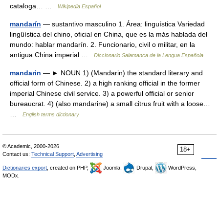
cataloga… …
Wikipedia Español
mandarín
— sustantivo masculino 1. Área: linguística Variedad
lingüística del chino, oficial en China, que es la más hablada del
mundo: hablar mandarín. 2. Funcionario, civil o militar, en la
antigua China imperial …
Diccionario Salamanca de la Lengua Española
mandarin
— ► NOUN 1) (Mandarin) the standard literary and
official form of Chinese. 2) a high ranking official in the former
imperial Chinese civil service. 3) a powerful official or senior
bureaucrat. 4) (also mandarine) a small citrus fruit with a loose…
…
English terms dictionary
© Academic, 2000-2026
18+
Contact us:
Technical Support
,
Advertising
Dictionaries export
, created on PHP,
Joomla,
Drupal,
WordPress,
MODx.