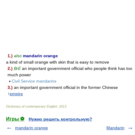
1.)
also
mandarin orange
a kind of small orange with skin that is easy to remove
2.)
BrE
an important government official who people think has too
much power
▪
Civil Service mandarins
3.)
an important government official in the former Chinese
↑
empire
Dictionary of contemporary English
.
2013
.
Игры ⚽
Нужно решить контрольную?
mandarin orange
Mandarin