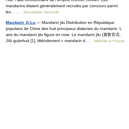
mandarins étaient généralement recrutés par concours parmi
les… …
Encyclopédie Universelle
Mandarin Ji-Lu
— Mandarin jilu Distribution en République
populaire de Chine des huit principaux dialectes du mandarin. L
aire du mandarin jilu figure en rose. Le mandarin jilu (冀鲁官话,
Jìlǔ guānhuà [1], littéralement « mandarin d …
Wikipédia en Français