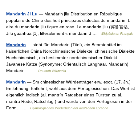
Mandarin Ji Lu
— Mandarin jilu Distribution en République
populaire de Chine des huit principaux dialectes du mandarin. L
aire du mandarin jilu figure en rose. Le mandarin jilu (冀鲁官话,
Jìlǔ guānhuà [1], littéralement « mandarin d …
Wikipédia en Français
Mandarin
— steht für: Mandarin (Titel), ein Beamtentitel im
kaiserlichen China Nordchinesische Dialekte, chinesische Dialekte
Hochchinesisch, ein bestimmter nordchinesischer Dialekt
Javanese Katze (Synonyme: Orientalisch Langhaar, Mandarin)
Mandarin… …
Deutsch Wikipedia
Mandarin
— Sm chinesischer Würdenträger erw. exot. (17. Jh.)
Entlehnung. Entlehnt, wohl aus dem Portugiesischen. Das Wort ist
eigentlich indisch (ai. mantrín Ratgeber eines Fürsten zu ai.
mántra Rede, Ratschlag ) und wurde von den Portugiesen in der
Form… …
Etymologisches Wörterbuch der deutschen sprache