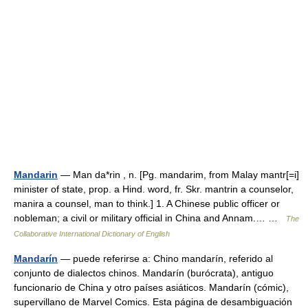
Mandarin
— Man da*rin , n. [Pg. mandarim, from Malay mantr[=i]
minister of state, prop. a Hind. word, fr. Skr. mantrin a counselor,
manira a counsel, man to think.] 1. A Chinese public officer or
nobleman; a civil or military official in China and Annam.… …
The
Collaborative International Dictionary of English
Mandarín
— puede referirse a: Chino mandarín, referido al
conjunto de dialectos chinos. Mandarín (burócrata), antiguo
funcionario de China y otro países asiáticos. Mandarín (cómic),
supervillano de Marvel Comics. Esta página de desambiguación