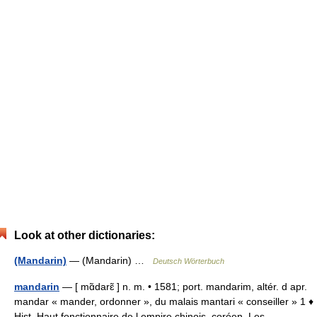
Look at other dictionaries:
(Mandarin)
— (Mandarin) …
Deutsch Wörterbuch
mandarin
— [ mɑ̃darɛ̃ ] n. m. • 1581; port. mandarim, altér. d apr.
mandar « mander, ordonner », du malais mantari « conseiller » 1 ♦
Hist. Haut fonctionnaire de l empire chinois, coréen. Les